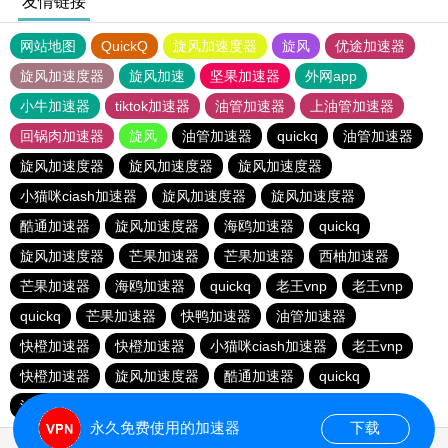
友情链接
网站地图
QuickQ
旋风加速度器
旋风
优途加速器
旋风加速度器
旋风加速
坚果加速器
外网app
小牛加速器
tiktok加速器
油管加速器
上油管加速器
回锅肉加速器
旋风
油管加速器
quickq
油管加速器
旋风加速度器
旋风加速度器
旋风加速度器
小猫咪ciash加速器
旋风加速度器
旋风加速度器
酷通加速器
旋风加速度器
海鸥加速器
quickq
旋风加速度器
芒果加速器
芒果加速器
西柚加速器
芒果加速器
海鸥加速器
quickq
老王vnp
老王vnp
quickq
芒果加速器
快鸭加速器
油管加速器
快橙加速器
快橙加速器
小猫咪ciash加速器
老王vnp
快橙加速器
旋风加速度器
酷通加速器
quickq
油管加速器
永久免费使用的加速器
下载