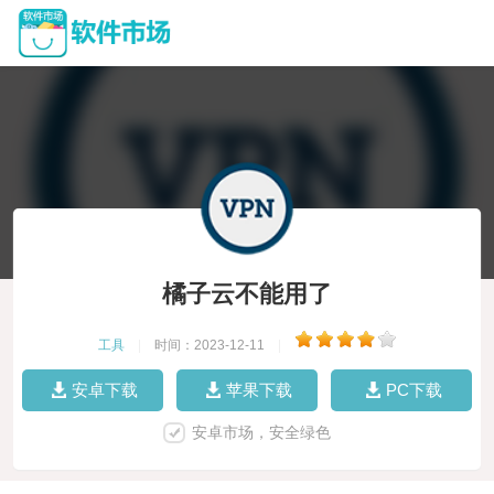
橘子云不能用了
工具
|
时间：2023-12-11
|
安卓下载
苹果下载
PC下载
安卓市场，安全绿色