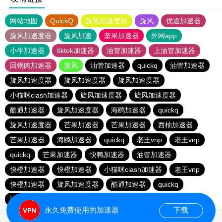
网站地图
QuickQ
旋风加速度器
旋风
优途加速器
旋风加速度器
旋风加速
坚果加速器
外网app
小牛加速器
tiktok加速器
油管加速器
上油管加速器
回锅肉加速器
旋风
油管加速器
quickq
油管加速器
旋风加速度器
旋风加速度器
旋风加速度器
小猫咪ciash加速器
旋风加速度器
旋风加速度器
酷通加速器
旋风加速度器
海鸥加速器
quickq
旋风加速度器
芒果加速器
芒果加速器
西柚加速器
芒果加速器
海鸥加速器
quickq
老王vnp
老王vnp
quickq
芒果加速器
快鸭加速器
油管加速器
快橙加速器
快橙加速器
小猫咪ciash加速器
老王vnp
快橙加速器
旋风加速度器
酷通加速器
quickq
油管加速器
永久免费使用的加速器
下载