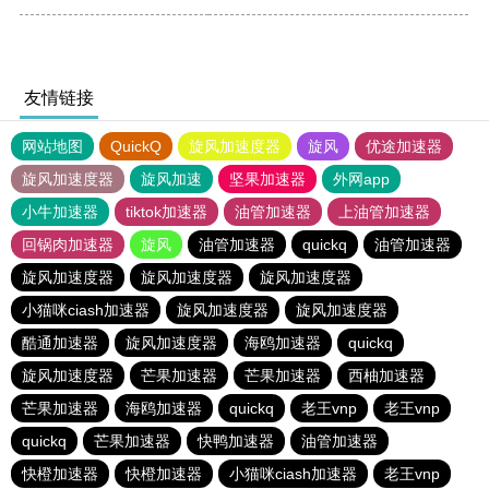
友情链接
网站地图
QuickQ
旋风加速度器
旋风
优途加速器
旋风加速度器
旋风加速
坚果加速器
外网app
小牛加速器
tiktok加速器
油管加速器
上油管加速器
回锅肉加速器
旋风
油管加速器
quickq
油管加速器
旋风加速度器
旋风加速度器
旋风加速度器
小猫咪ciash加速器
旋风加速度器
旋风加速度器
酷通加速器
旋风加速度器
海鸥加速器
quickq
旋风加速度器
芒果加速器
芒果加速器
西柚加速器
芒果加速器
海鸥加速器
quickq
老王vnp
老王vnp
quickq
芒果加速器
快鸭加速器
油管加速器
快橙加速器
快橙加速器
小猫咪ciash加速器
老王vnp