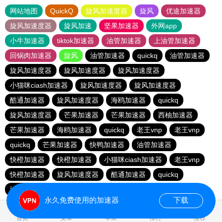
网站地图
QuickQ
旋风加速度器
旋风
优途加速器
旋风加速度器
旋风加速
坚果加速器
外网app
小牛加速器
tiktok加速器
油管加速器
上油管加速器
回锅肉加速器
旋风
油管加速器
quickq
油管加速器
旋风加速度器
旋风加速度器
旋风加速度器
小猫咪ciash加速器
旋风加速度器
旋风加速度器
酷通加速器
旋风加速度器
海鸥加速器
quickq
旋风加速度器
芒果加速器
芒果加速器
西柚加速器
芒果加速器
海鸥加速器
quickq
老王vnp
老王vnp
quickq
芒果加速器
快鸭加速器
油管加速器
快橙加速器
快橙加速器
小猫咪ciash加速器
老王vnp
快橙加速器
旋风加速度器
酷通加速器
quickq
油管加速器
永久免费使用的加速器
下载
0.492816s
首页
安卓
苹果
排行
推荐